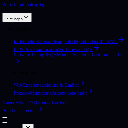
Zum Hauptinhalt springen
Leistungen
Kernleistungen
Individuelle Softwarelösungen
Maßgeschneidert für KMU
KI & Prozessautomation
Workflows mit QA
Software Testing & QA
Manuell & automatisiert · auch solo
Weitere Leistungen
Web Experience
Akquise & Qualität
Prozess-Optimierung
Automations-Audit
Nutzen
Ablauf
FAQ
Kontakt
Karriere
Projekt besprechen