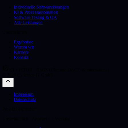
Individuelle Softwarelösungen
KI & Prozessautomation
Software Testing & QA
Alle Leistungen
Unternehmen
Ergebnisse
Warum wir
Karriere
Kontakt
KI + ISTQB · DSGVO
Remote DACH & international
©
2026
Cyberace-IT GmbH
Impressum
Datenschutz
Projekt besprechen
Unverbindlich · Antwort < 1 Werktag