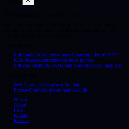
Navigation
Maßgeschneiderte Lösungen für KMU
Andere sind entweder schnell oder gründlich. Wir sind beides:
individuelle Software, mit KI beschleunigt gebaut und ISTQB-
zertifiziert geprüft, bevor sie live geht.
Kernleistungen
Individuelle Softwarelösungen
Maßgeschneidert für KMU
KI & Prozessautomation
Workflows mit QA
Software Testing & QA
Manuell & automatisiert · auch solo
Weitere Leistungen
Web Experience
Akquise & Qualität
Prozess-Optimierung
Automations-Audit
Nutzen
Ablauf
FAQ
Kontakt
Karriere