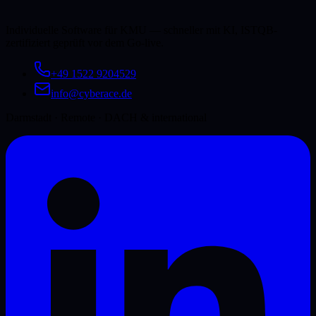
Individuelle Software für KMU — schneller mit KI, ISTQB-
zertifiziert geprüft vor dem Go-live.
+49 1522 9204529
info@cyberace.de
Darmstadt ·
Remote · DACH & international