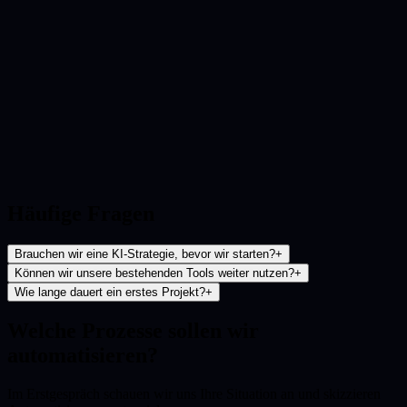
Häufige Fragen
Brauchen wir eine KI-Strategie, bevor wir starten?
+
Können wir unsere bestehenden Tools weiter nutzen?
+
Wie lange dauert ein erstes Projekt?
+
Welche Prozesse sollen wir
automatisieren?
Im Erstgespräch schauen wir uns Ihre Situation an und skizzieren