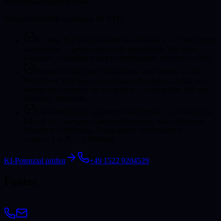
Automatisierungspotenziale.
Maßgeschneiderte Lösungen für KMU
KI ohne ISTQB-QA bleibt eine Blackbox
—
Viele liefern
Automation — prüfen aber nicht methodisch. Wir testen
Eingaben, Ausnahmen und Kontrollpunkte vor dem Go-live.
Reines Testing ohne Build-Know-how bremst
—
Wer
Workflows nicht baut, versteht sie selten bis ins Detail. Wir
kennen die Systeme, die wir prüfen — oder prüfen Ihre mit
derselben Methodik.
Die Kombination spart teure Nacharbeit
—
Ein Team für
KI und QA: weniger Schnittstellenverlust, klare Abnahme,
schnellere Einführung. Erstgespräch unverbindlich —
Antwort i. d. R. < 1 Werktag.
KI-Potenzial prüfen
+49 1522 9204529
Footer